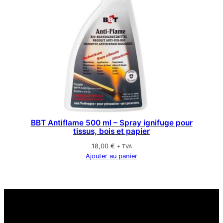
BBT Antiflame 500 ml – Spray ignifuge pour
tissus, bois et papier
18,00
€
+ TVA
Ajouter au panier