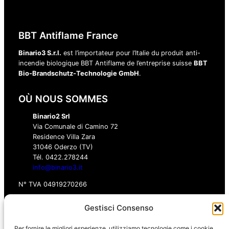
BBT Antiflame France
Binario3 S.r.l.
est l’importateur pour l’Italie du produit anti-
incendie biologique BBT Antiflame de l’entreprise suisse
BBT
Bio-Brandschutz-Technologie GmbH
.
OÙ NOUS SOMMES
Binario2 Srl
Via Comunale di Camino 72
Residence Villa Zara
31046 Oderzo (TV)
Tél. 0422.278244‬
info@binario3.it
N° TVA 04919270266
Gestisci Consenso
BOUTIQUE
Per fornire le migliori esperienze, utilizziamo tecnologie come i cookie