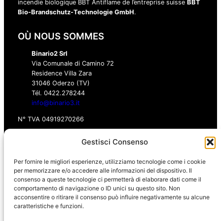
incendie biologique BBT Antiflame de l’entreprise suisse
BBT
Bio-Brandschutz-Technologie GmbH
.
OÙ NOUS SOMMES
Binario2 Srl
Via Comunale di Camino 72
Residence Villa Zara
31046 Oderzo (TV)
Tél. 0422.278244‬
info@binario3.it
N° TVA 04919270266
Gestisci Consenso
BOUTIQUE
Per fornire le migliori esperienze, utilizziamo tecnologie come i cookie
per memorizzare e/o accedere alle informazioni del dispositivo. Il
INFOS
consenso a queste tecnologie ci permetterà di elaborare dati come il
comportamento di navigazione o ID unici su questo sito. Non
acconsentire o ritirare il consenso può influire negativamente su alcune
caratteristiche e funzioni.